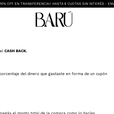
F EN TRANSFERENCIA!! HASTA 6 CUOTAS SIN INTERÉS - ENVÍO GR
 al
CASH BACK.
 porcentaje del dinero que gastaste en forma de un cupón
agás el monto total de la compra como lo harías