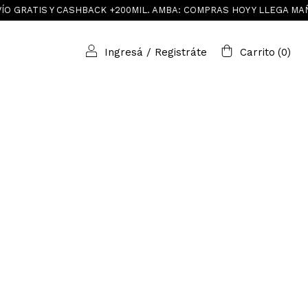
ATIS Y CASHBACK +200MIL. AMBA: COMPRAS HOY Y LLEGA MAÑANA
Ingresá
/
Registráte
Carrito
(
0
)