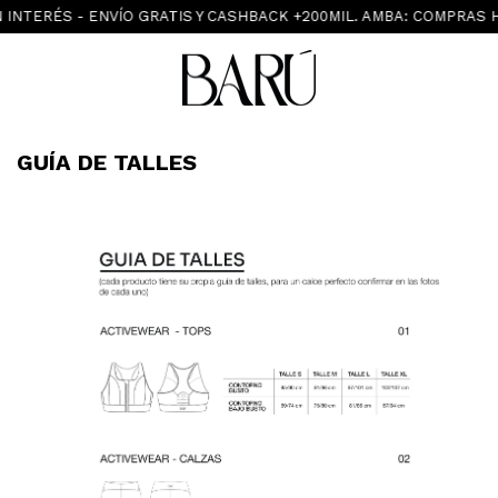
 INTERÉS - ENVÍO GRATIS Y CASHBACK +200MIL. AMBA: COMPRAS H
GUÍA DE TALLES