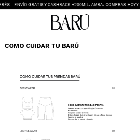
ERÉS - ENVÍO GRATIS Y CASHBACK +200MIL. AMBA: COMPRAS HOY Y
COMO CUIDAR TU BARÚ